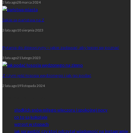
2 lata ago
28 marca 2024
Jakie są państwa na Z
3 lata ago
10 sierpnia 2023
Pytania do dziewczyny – jakie zadawać, aby lepiej się poznać
3 lata ago
21 lutego 2023
Z czym jeść łososia wędzonego i jak go podać
2 lata ago
19 listopada 2024
Losowe artykuły
słodkich snów miłego wieczoru i spokojnej nocy
co to są kokołaje
wzrost w stopach
jak sprawdzić czy ktoś odczytał wiadomość na instagramie