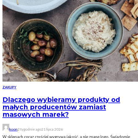
ZAKUPY
Dlaczego wybieramy produkty od
małych producentów zamiast
masowych marek?
koon
2 tygodnie ago
21 lipca 2026
W sklepach coraz częściej wygrywa jakość, a nie znane logo. Świadomie