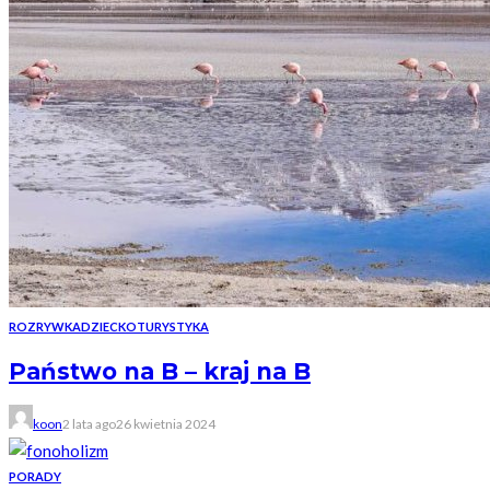
ROZRYWKA
DZIECKO
TURYSTYKA
Państwo na B – kraj na B
koon
2 lata ago
26 kwietnia 2024
PORADY