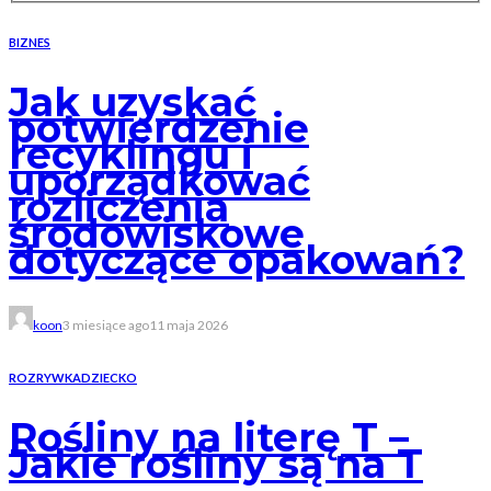
BIZNES
Jak uzyskać
potwierdzenie
recyklingu i
uporządkować
rozliczenia
środowiskowe
dotyczące opakowań?
koon
3 miesiące ago
11 maja 2026
ROZRYWKA
DZIECKO
Rośliny na literę T –
Jakie rośliny są na T