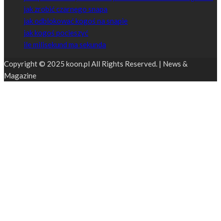
jak zrobić czarnego snapa
jak odblokować kogoś na snapie
jak kogoś pocieszyć
ile milisekund ma sekunda
Copyright © 2025 koon.pl All Rights Reserved. | News &
Magazine