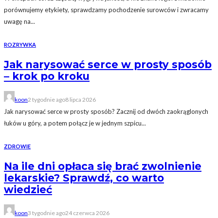
porównujemy etykiety, sprawdzamy pochodzenie surowców i zwracamy
uwagę na...
ROZRYWKA
Jak narysować serce w prosty sposób
– krok po kroku
koon
2 tygodnie ago
8 lipca 2026
Jak narysować serce w prosty sposób? Zacznij od dwóch zaokrąglonych
łuków u góry, a potem połącz je w jednym szpicu...
ZDROWIE
Na ile dni opłaca się brać zwolnienie
lekarskie? Sprawdź, co warto
wiedzieć
koon
3 tygodnie ago
24 czerwca 2026