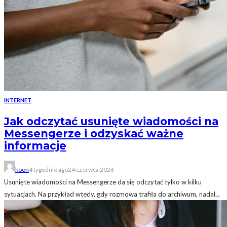
INTERNET
Jak odczytać usunięte wiadomości na
Messengerze i odzyskać ważne
informacje
koon
4 tygodnie ago
24 czerwca 2026
Usunięte wiadomości na Messengerze da się odczytać tylko w kilku
sytuacjach. Na przykład wtedy, gdy rozmowa trafiła do archiwum, nadal...