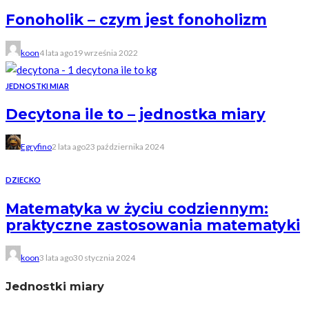
Fonoholik – czym jest fonoholizm
koon
4 lata ago
19 września 2022
JEDNOSTKI MIAR
Decytona ile to – jednostka miary
Egryfino
2 lata ago
23 października 2024
DZIECKO
Matematyka w życiu codziennym:
praktyczne zastosowania matematyki
koon
3 lata ago
30 stycznia 2024
Jednostki miary