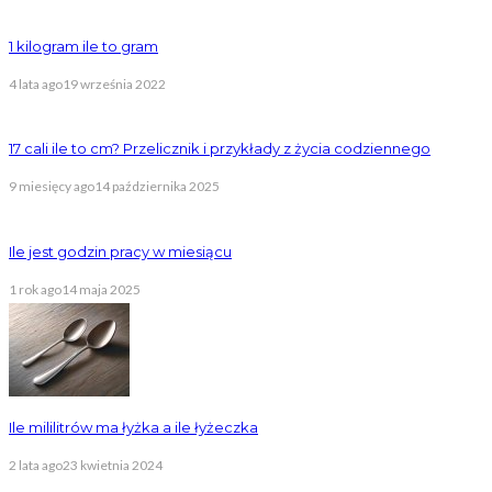
1 kilogram ile to gram
4 lata ago
19 września 2022
17 cali ile to cm? Przelicznik i przykłady z życia codziennego
9 miesięcy ago
14 października 2025
Ile jest godzin pracy w miesiącu
1 rok ago
14 maja 2025
Ile mililitrów ma łyżka a ile łyżeczka
2 lata ago
23 kwietnia 2024