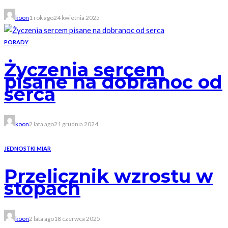
koon
1 rok ago
24 kwietnia 2025
PORADY
Życzenia sercem
pisane na dobranoc od
serca
koon
2 lata ago
21 grudnia 2024
JEDNOSTKI MIAR
Przelicznik wzrostu w
stopach
koon
2 lata ago
18 czerwca 2025